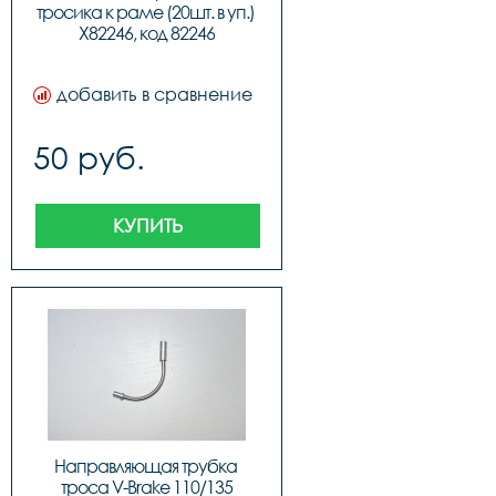
тросика к раме (20шт. в уп.) 
X82246, код 82246
добавить в сравнение
50 руб.
КУПИТЬ
Направляющая трубка 
троса V-Brake 110/135