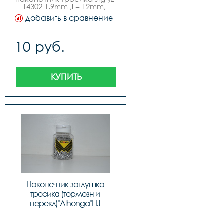
14302 1.9mm ,l = 12mm,  
инд. упак 500 шт в упак
добавить в сравнение
10 руб.
КУПИТЬ
Наконечник-заглушка 
тросика (тормозн и 
перекл)"Alhonga"HJ-
D1001,ЦЕНА ЗА 1шт., код 