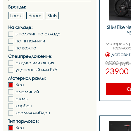
Бренды:
Lorak
Heam
Stels
SHM Bike Ne
На складе:
Ч
в наличии на складе
нет в наличии
материал р
не важно
тормозо
механичес
добавит
Спецпредложение:
колес
19,количес
скидка или акция
25000 руб.
21,вилкаам
23900
уцененный или Б/У
стальн
переключа
Материал рамы:
аналог 
переключа
Все
аналог tz,
К
алюминий
аналог ef
аналог s
сталь
систе
243442,зад
карбон
трещетка,ц
хроммолибден
картридж 
механи
Тип тормозов:
160мм,покры
безрезьбова
Все