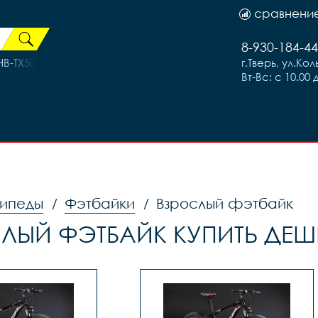
сравнени
8-930-184-44
B-TX505,32H под C-Lock OLD:100MM ось:108MM, QR:133MM, 
г.Тверь, ул.Ко
Вт-Вс: с 10.00 
ипеды
Фэтбайки
Взрослый фэтбайк
/
/
ЛЫЙ ФЭТБАЙК КУПИТЬ ДЕШЕ