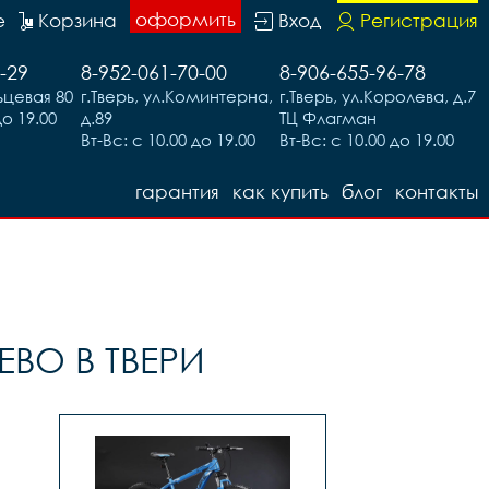
оформить
е
Корзина
Вход
Регистрация
-29
8-952-061-70-00
8-906-655-96-78
код 6135
льцевая 80
г.Тверь, ул.Коминтерна,
г.Тверь, ул.Королева, д.7
до 19.00
д.89
ТЦ Флагман
Вт-Вс: с 10.00 до 19.00
Вт-Вс: с 10.00 до 19.00
гарантия
как купить
блог
контакты
ВО В ТВЕРИ