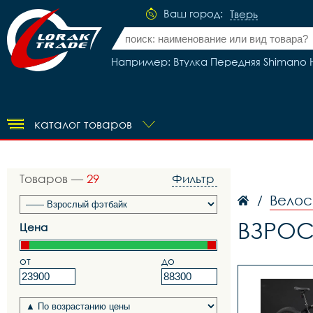
Ваш город:
Тверь
Например: Втулка Передняя Shimano H
каталог товаров
Товаров —
29
Фильтр
Велос
/
ВЗРОС
Цена
от
до