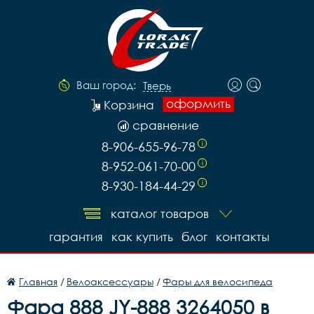
Ваш город:
Тверь
оформить
Корзина
сравнение
8-906-655-96-78
i
8-952-061-70-00
i
8-930-184-44-29
i
каталог товаров
гарантия
как купить
блог
контакты
Главная
/
Велоаксессуары
/
Фары для велосипеда
Фара 888 JY-888 3264050 в