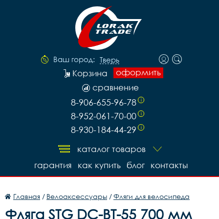
Ваш город:
Тверь
оформить
Корзина
сравнение
8-906-655-96-78
i
8-952-061-70-00
i
8-930-184-44-29
i
каталог товаров
гарантия
как купить
блог
контакты
Главная
/
Велоаксессуары
/
Фляги для велосипеда
Фляга STG DC-BT-55 700 мм