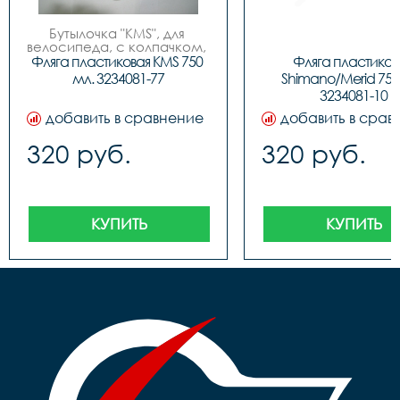
Бутылочка "KMS", для 
велосипеда, с колпачком, 
пластиковая, 750мл, 3 
Фляга пластиковая KMS 750 
Фляга пластикова
цвета (бело/синие, бело/
мл. 3234081-77
Shimano/Merid 750 
красные, бело/зеленые), 
3234081-10
фирменный дизайн.
добавить в сравнение
добавить в срав
320 руб.
320 руб.
КУПИТЬ
КУПИТЬ