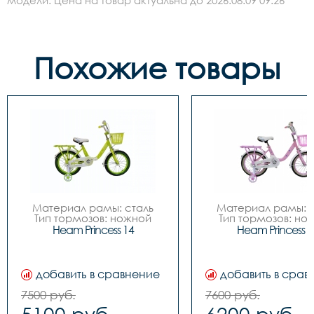
Похожие товары
Материал рамы: сталь

Материал рамы: с
Тип тормозов: ножной

Тип тормозов: нож
Диаметр колес: 14

Диаметр колес: 
Heam Princess 14
Heam Princess 1
Цвета		Зелёный-
Цвета		Зелёный-
белый, Розовый-белый

белый, Розовый-бе
Вилка		сталь

Вилка		сталь

Задний переключатель		
Задний переключател
добавить в сравнение
добавить в срав
-

-

Передний переключатель		
Передний переключа
7500 руб.
7600 руб.
-

-

5100 руб.
6200 руб.
Манетки		-

Манетки		-
