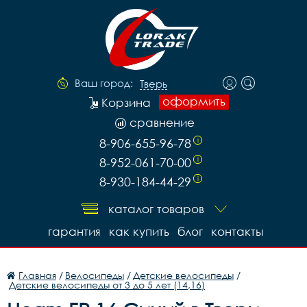
Ваш город:
Тверь
оформить
Корзина
сравнение
8-906-655-96-78
i
8-952-061-70-00
i
8-930-184-44-29
i
каталог товаров
гарантия
как купить
блог
контакты
Главная
/
Велосипеды
/
Детские велосипеды
/
Детские велосипеды от 3 до 5 лет (14,16)