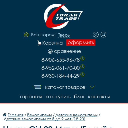
Ваш город:
Тверь
оформить
Корзина
сравнение
8-906-655-96-78
i
8-952-061-70-00
i
8-930-184-44-29
i
каталог товаров
гарантия
как купить
блог
контакты
Главная
/
Велосипеды
/
Детские велосипеды
/
Детские велосипеды от 5 до 9 лет (18,20)