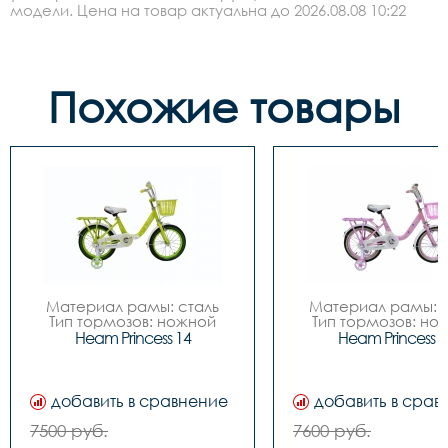
модели. Цена на товар актуальна до 2026.08.08 10:22
Похожие товары
Материал рамы: сталь

Материал рамы: с
Тип тормозов: ножной

Тип тормозов: нож
Диаметр колес: 14

Диаметр колес: 
Heam Princess 14
Heam Princess 1
Цвета		Зелёный-
Цвета		Зелёный-
белый, Розовый-белый

белый, Розовый-бе
Вилка		сталь

Вилка		сталь

Задний переключатель		
Задний переключател
добавить в сравнение
добавить в срав
-

-

Передний переключатель		
Передний переключа
7500 руб.
7600 руб.
-

-
