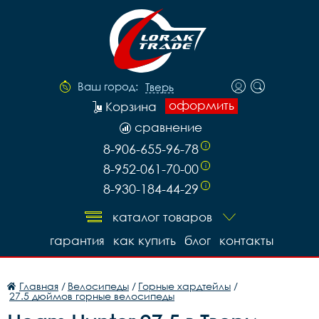
Ваш город:
Тверь
оформить
Корзина
сравнение
8-906-655-96-78
i
8-952-061-70-00
i
8-930-184-44-29
i
каталог товаров
гарантия
как купить
блог
контакты
Главная
/
Велосипеды
/
Горные хардтейлы
/
27.5 дюймов горные велосипеды