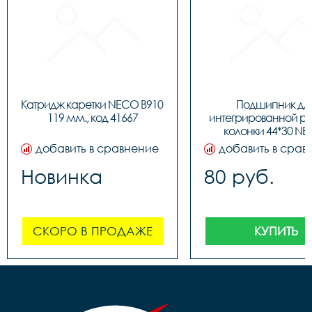
Катридж каретки NECO B910 
Подшипник для
119 мм., код 41667
интегрированной ру
колонки 44*30 NE
BBFHST11, код 91
добавить в сравнение
добавить в срав
Новинка
80 руб.
СКОРО В ПРОДАЖЕ
КУПИТЬ