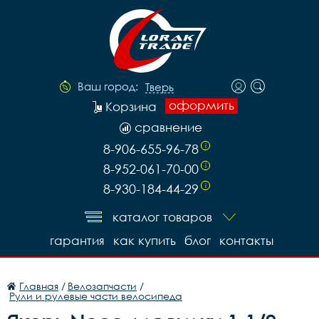
Ваш город:
Тверь
оформить
Корзина
сравнение
8-906-655-96-78
i
8-952-061-70-00
i
8-930-184-44-29
i
каталог товаров
гарантия
как купить
блог
контакты
Главная
/
Велозапчасти
/
Рули и рулевые части велосипеда