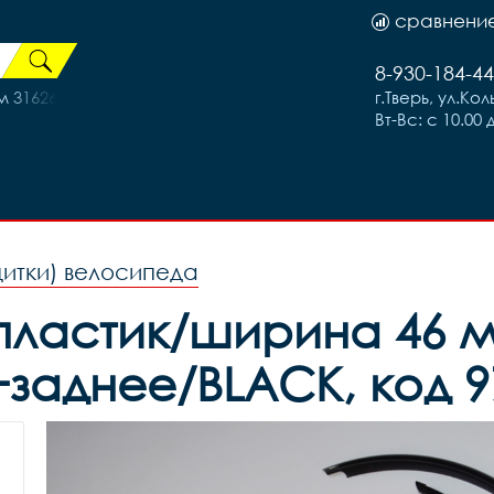
сравнени
8-930-184-44
3162656-1, код 99930
г.Тверь, ул.Ко
Вт-Вс: с 10.00 
щитки) велосипеда
-пластик/ширина 46 
заднее/BLACK, код 97