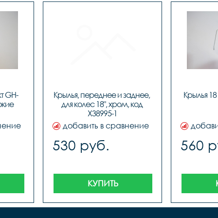
т GH-
Крылья, переднее и заднее, 
Крылья 18
кие 
для колес 18", хром, код 
Х38995-1
нение
добавить в сравнение
добави
530 руб.
560 р
КУПИТЬ