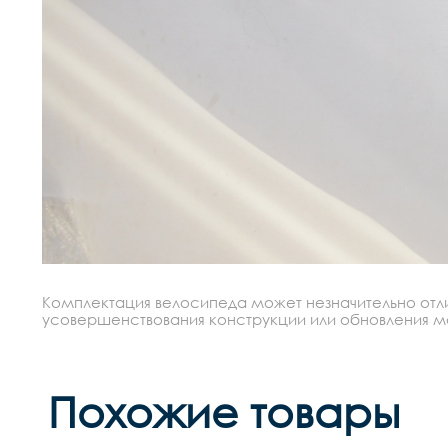
Комплектация велосипеда может незначительно отлич
усовершенствования конструкции или обновления моде
Похожие товары