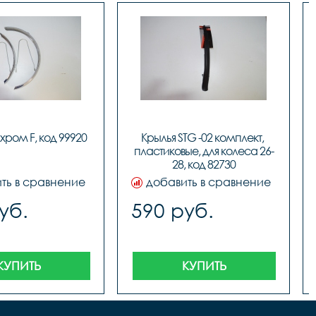
 хром F, код 99920
Крылья STG -02 комплект, 
пластиковые, для колеса 26-
28, код 82730
ть в сравнение
добавить в сравнение
уб.
590 руб.
КУПИТЬ
КУПИТЬ