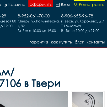
оформить
е
Корзина
Вход
Регистрация
-29
8-952-061-70-00
8-906-655-96-78
льцевая 80
г.Тверь, ул.Коминтерна,
г.Тверь, ул.Королева, д.7
до 19.00
д.89
ТЦ Флагман
Вт-Вс: с 10.00 до 19.00
Вт-Вс: с 10.00 до 19.00
гарантия
как купить
блог
контакты
мм/
106 в Твери