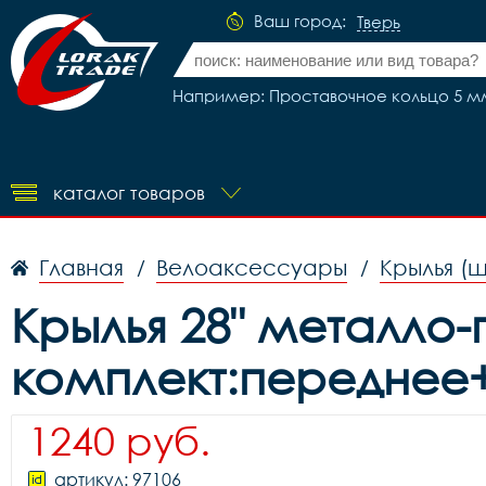
Ваш город:
Тверь
Например: Проставочное кольцо 5 мм 
каталог товаров
Главная
Велоаксессуары
Крылья (
/
/
Крылья 28" металло
комплект:переднее+
1240 руб.
артикул: 97106