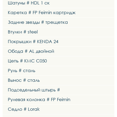
Шатуны # HDL 1 ск
Каретка # FP Feimin картридж
Задние звезды # трещетка
Втулки # steel
Покрышки # KENDA 24
Обода # AL двойной
Цепь # KMC C050
Руль # сталь
Вынос # сталь
Подседельный штырь #
Рулевая колонка # FP Feimin
Седло # Lorak