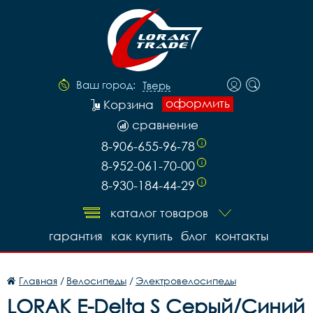
Ваш город:
Тверь
оформить
Корзина
сравнение
8-906-655-96-78
i
8-952-061-70-00
i
8-930-184-44-29
i
каталог товаров
гарантия
как купить
блог
контакты
Главная
/
Велосипеды
/
Электровелосипеды
LORAK E-Delta S Серый/Синий