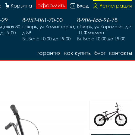
оформить
е
Корзина
Вход
Регистрация
-29
8-952-061-70-00
8-906-655-96-78
льцевая 80
г.Тверь, ул.Коминтерна,
г.Тверь, ул.Королева, д.7
до 19.00
д.89
ТЦ Флагман
Вт-Вс: с 10.00 до 19.00
Вт-Вс: с 10.00 до 19.00
гарантия
как купить
блог
контакты