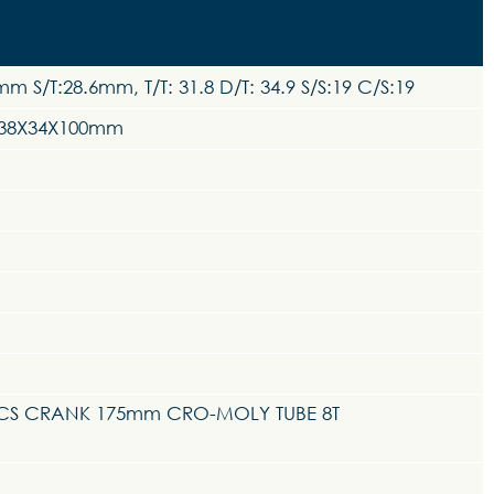
/T:28.6mm, T/T: 31.8 D/T: 34.9 S/S:19 C/S:19
T:38X34X100mm
CS CRANK 175mm CRO-MOLY TUBE 8T