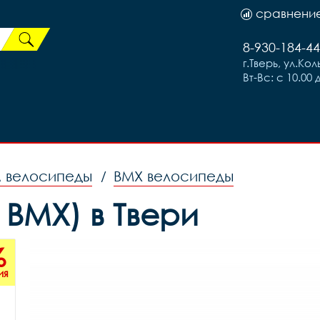
сравнени
8-930-184-44
г.Тверь, ул.Ко
Вт-Вс: с 10.00 
м велосипеды
BMX велосипеды
/
 BMX) в Твери
%
ия