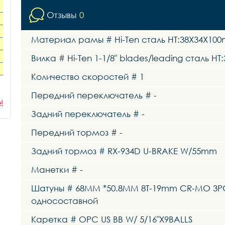
Отзывы
0
Материал рамы # Hi-Ten сталь HT:38X34X100mm S
Вилка # Hi-Ten 1-1/8" blades/leading сталь H
Количество скоростей # 1
Передний переключатель # -
ы
Задний переключатель # -
Передний тормоз # -
Задний тормоз # RX-934D U-BRAKE W/55mm
Манетки # -
Шатуны # 68MM *50.8MM 8T-19mm CR-MO 3P
односоставной
Каретка # OPC US BB W/ 5/16"X9BALLS