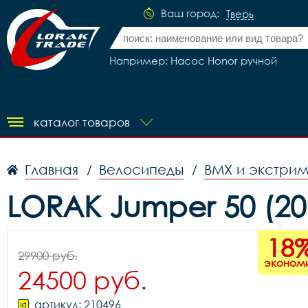
Ваш город:
Тверь
Например: Насос Honor ручной
каталог товаров
Главная
Велосипеды
BMX и экстри
/
/
LORAK Jumper 50 (20
18
29900 руб.
эконом
24500 руб.
артикул: 210496