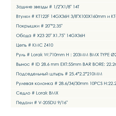
Задние звезды # 1/2"X1/8" 14T
Втулки # KT122F 14GX36H 3/8"X100X160mm и
Покрышки # 20"*2.35"
Обода # X23 20" X1.75" 14GX36H
Цепь # KMC Z410
Руль # Lorak W:710mm H : 203MM BMX TYPE Ø2
Вынос # ID 28.6 mm EXT:55mm BAR BORE: 22
Подседельный штырь # 25.4*2.2*210MM
Рулевая колонка # 28.6/34/30mm 10PCS H:22.
Седло # Lorak BMX
Педали # V-205DU 9/16"