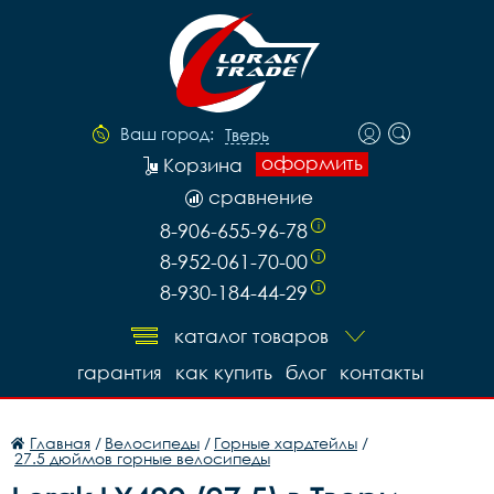
Ваш город:
Тверь
оформить
Корзина
сравнение
8-906-655-96-78
i
8-952-061-70-00
i
8-930-184-44-29
i
каталог товаров
гарантия
как купить
блог
контакты
Главная
/
Велосипеды
/
Горные хардтейлы
/
27.5 дюймов горные велосипеды