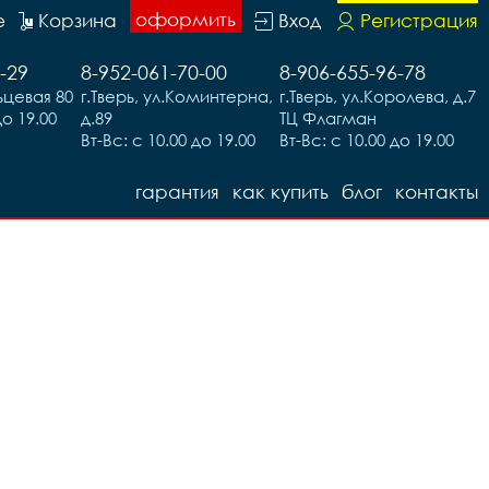
оформить
е
Корзина
Вход
Регистрация
-29
8-952-061-70-00
8-906-655-96-78
льцевая 80
г.Тверь, ул.Коминтерна,
г.Тверь, ул.Королева, д.7
до 19.00
д.89
ТЦ Флагман
Вт-Вс: с 10.00 до 19.00
Вт-Вс: с 10.00 до 19.00
гарантия
как купить
блог
контакты