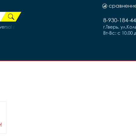
сравнени
8-930-184-44
ersal р.192
г.Тверь, ул.Ко
Вт-Вс: с 10.00 
ы