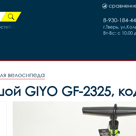
сравнени
8-930-184-44
ей Lorak, цена за 1шт (уп100шт.), код 41256
г.Тверь, ул.Ко
Вт-Вс: с 10.00 
ля велосипеда
й GIYO GF-2325, код