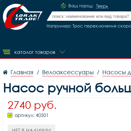
Ваш город:
Тверь
Например: Трос переключения скорост
каталог товаров
Главная
Велоаксессуары
Насосы д
/
/
Насос ручной большо
2740 руб.
артикул: 40501
НЕТ В НАЛИЧИИ