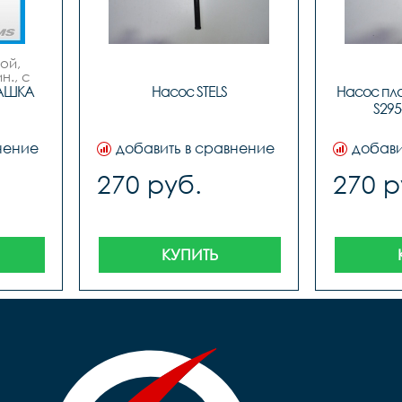
й, 
., с 
ым 
АШКА 
Насос STELS
Насос пла
с 
S295-
м
нение
добавить в сравнение
добави
270 руб.
270 р
КУПИТЬ