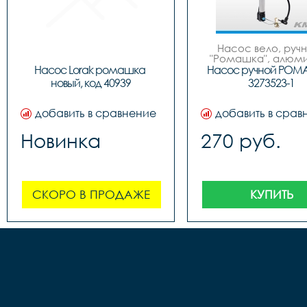
Насос вело, ручно
"Ромашка", алюмин
обратным толст
Насос Lorak ромашка 
Насос ручной РОМ
штоком, шланг 
новый, код 40939
3273523-1
наконечнико
добавить в сравнение
добавить в срав
Новинка
270 руб.
СКОРО В ПРОДАЖЕ
КУПИТЬ