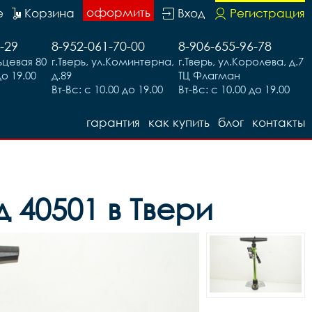
оформить
е
Корзина
Вход
Регистрация
-29
8-952-061-70-00
8-906-655-96-78
льцевая 80
г.Тверь, ул.Коминтерна,
г.Тверь, ул.Королева, д.7
до 19.00
д.89
ТЦ Флагман
Вт-Вс: с 10.00 до 19.00
Вт-Вс: с 10.00 до 19.00
гарантия
как купить
блог
контакты
 40501 в Твери