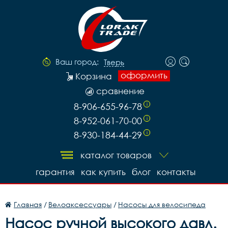
Ваш город:
Тверь
оформить
Корзина
сравнение
8-906-655-96-78
i
8-952-061-70-00
i
8-930-184-44-29
i
каталог товаров
гарантия
как купить
блог
контакты
Главная
/
Велоаксессуары
/
Насосы для велосипеда
Насос ручной высокого давл.