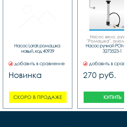
Насос вело, ручно
"Ромашка", алюмин
обратным толст
Насос Lorak ромашка 
Насос ручной РОМ
штоком, шланг 
новый, код 40939
3273523-1
наконечнико
добавить в сравнение
добавить в срав
Новинка
270 руб.
СКОРО В ПРОДАЖЕ
КУПИТЬ