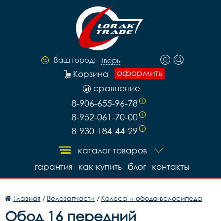
Ваш город:
Тверь
оформить
Корзина
сравнение
8-906-655-96-78
i
8-952-061-70-00
i
8-930-184-44-29
i
каталог товаров
гарантия
как купить
блог
контакты
Главная
/
Велозапчасти
/
Колеса и обода велосипеда
Обод 16 передний