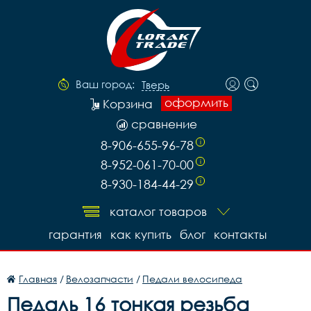
Ваш город:
Тверь
оформить
Корзина
сравнение
8-906-655-96-78
i
8-952-061-70-00
i
8-930-184-44-29
i
каталог товаров
гарантия
как купить
блог
контакты
Главная
/
Велозапчасти
/
Педали велосипеда
Педаль 16 тонкая резьба