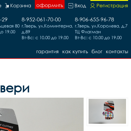
оформить
е
Корзина
Вход
Регистрация
-29
8-952-061-70-00
8-906-655-96-78
льцевая 80
г.Тверь, ул.Коминтерна,
г.Тверь, ул.Королева, д.7
до 19.00
д.89
ТЦ Флагман
Вт-Вс: с 10.00 до 19.00
Вт-Вс: с 10.00 до 19.00
гарантия
как купить
блог
контакты
Твери