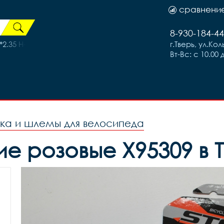
сравнени
8-930-184-44
.35 H-5136, код 41749
г.Тверь, ул.Ко
Вт-Вс: с 10.00 
ка и шлемы для велосипеда
ие розовые Х95309 в 