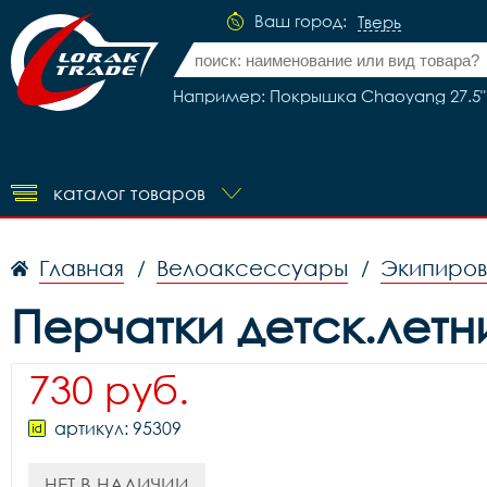
Ваш город:
Тверь
Например: Покрышка Chaoyang 27.5"*2
каталог товаров
Главная
Велоаксессуары
Экипиров
/
/
Перчатки детск.летн
730 руб.
артикул: 95309
НЕТ В НАЛИЧИИ