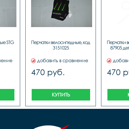
ые STG 
Перчатки велосипедные, код 
Перчатки 
3151025
87905 дет
нение
добавить в сравнение
добави
470 руб.
470 р
КУПИТЬ