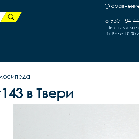
сравнени
8-930-184-44
г.Тверь, ул.Ко
Вт-Вс: с 10.00 
елосипеда
143 в Твери