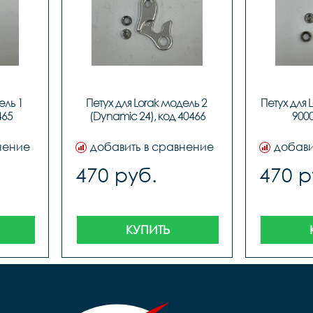
ль 1 
Петух для Lorak модель 2 
Петух для L
465
(Dynamic 24), код 40466
9000
нение
добавить в сравнение
добави
470 руб.
470 р
КУПИТЬ