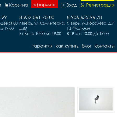
оформить
е
Корзина
Вход
Регистрация
-29
8-952-061-70-00
8-906-655-96-78
льцевая 80
г.Тверь, ул.Коминтерна,
г.Тверь, ул.Королева, д.7
до 19.00
д.89
ТЦ Флагман
Вт-Вс: с 10.00 до 19.00
Вт-Вс: с 10.00 до 19.00
гарантия
как купить
блог
контакты