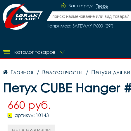
Ваш город:
Тверь
Например: SAFEWAY P600 (29")
каталог товаров
Главная
Велозапчасти
Петухи для в
/
/
Петух CUBE Hanger #
660 руб.
артикул: 10143
НЕТ В НАЛИЧИИ