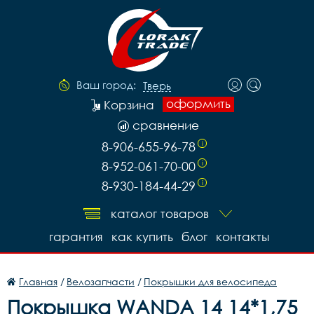
Ваш город:
Тверь
оформить
Корзина
сравнение
8-906-655-96-78
i
8-952-061-70-00
i
8-930-184-44-29
i
каталог товаров
гарантия
как купить
блог
контакты
Главная
/
Велозапчасти
/
Покрышки для велосипеда
Покрышка WANDA 14 14*1,75