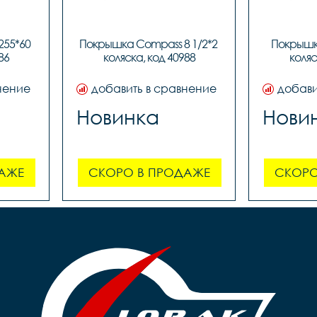
55*60 
Покрышка Compass 8 1/2*2 
Покрышка
86
коляска, код 40988
коляс
нение
добавить в сравнение
добави
Новинка
Нови
АЖЕ
СКОРО В ПРОДАЖЕ
СКОРО