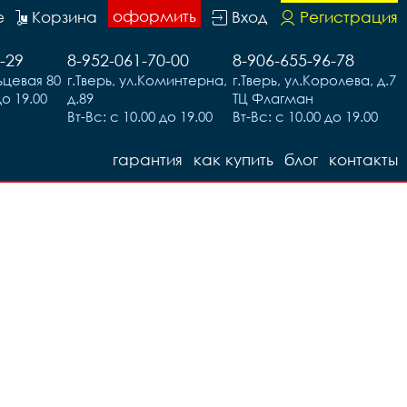
оформить
е
Корзина
Вход
Регистрация
-29
8-952-061-70-00
8-906-655-96-78
льцевая 80
г.Тверь, ул.Коминтерна,
г.Тверь, ул.Королева, д.7
до 19.00
д.89
ТЦ Флагман
Вт-Вс: с 10.00 до 19.00
Вт-Вс: с 10.00 до 19.00
гарантия
как купить
блог
контакты