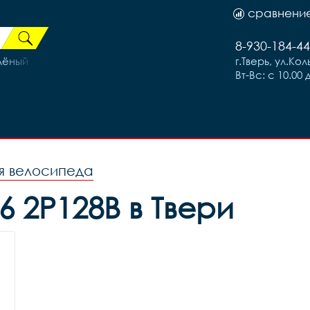
сравнени
8-930-184-44
лёный
г.Тверь, ул.Ко
Вт-Вс: с 10.00 
я велосипеда
2P128B в Твери