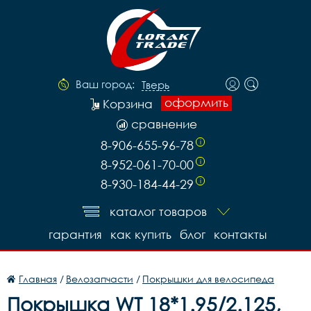
Ваш город:
Тверь
оформить
Корзина
сравнение
8-906-655-96-78
i
8-952-061-70-00
i
8-930-184-44-29
i
каталог товаров
гарантия
как купить
блог
контакты
Главная
/
Велозапчасти
/
Покрышки для велосипеда
Покрышка WT 18*1.95/2.125,