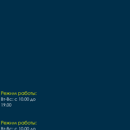
 
Каретка		сталь 
артридж 

картридж 

sc 
Тормоза		disc 
а ротор 160мм

механика ротор 160мм

,0"

Покрышки		26*4,0"

ь

Втулки		сталь

Y

Обода		ALLOY

я		FP 
Рулевая		FP 
резьбовая

безрезьбовая

ь

Вынос		сталь

Руль		steel диаметр 
31,6

31,6

ack

Грипсы		black

k

Седло		black

Педали		пластиковые

ный штырь		
Подседельный штырь		
steel
steel
Режим работы:
Вт-Вс: с 10.00 до
19.00
Режим работы:
Вт-Вс: с 10.00 до