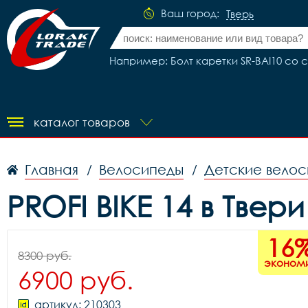
Ваш город:
Тверь
Например: Болт каретки SR-BAI10 со с
каталог товаров
Главная
Велосипеды
Детские вело
/
/
PROFI BIKE 14 в Твери
16
8300 руб.
эконом
6900 руб.
артикул: 210303