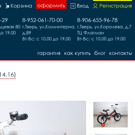
оформить
е
Корзина
Вход
Регистрация
-29
8-952-061-70-00
8-906-655-96-78
льцевая 80
г.Тверь, ул.Коминтерна,
г.Тверь, ул.Королева, д.7
до 19.00
д.89
ТЦ Флагман
Вт-Вс: с 10.00 до 19.00
Вт-Вс: с 10.00 до 19.00
гарантия
как купить
блог
контакты
14,16)