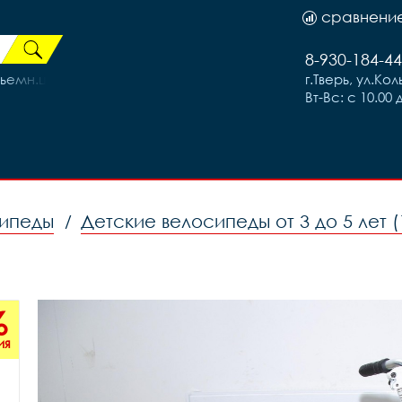
сравнени
8-930-184-44
ьемн.шат.под шест. (2шт), код 804
г.Тверь, ул.Ко
Вт-Вс: с 10.00 
сипеды
Детские велосипеды от 3 до 5 лет (
/
%
ия