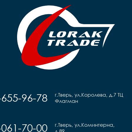
Каретка		сталь 
Каретка		сталь
картридж 

к
Тормоза		disc 
Тормоза		di
механика ротор 160мм

механик
Покрышки		26*4,0"

Покрышки		26*4
Втулки		сталь

Втулки		стал
Обода		ALLOY

Обода		ALLO
Рулевая		FP 
Рулева
безрезьбовая

без
Вынос		сталь

Вынос		стал
Руль		steel диаметр 
Руль		steel диаметр 
31,6

Грипсы		black

Грипсы		bl
Седло		black

Седло		blac
Педали		пластиковые

Педали		пластиковые

Подседельный штырь		
Подседель
steel
-655-96-78
г.Тверь, ул.Королева, д.7 ТЦ
Флагман
-061-70-00
г.Тверь, ул.Коминтерна,
д.89