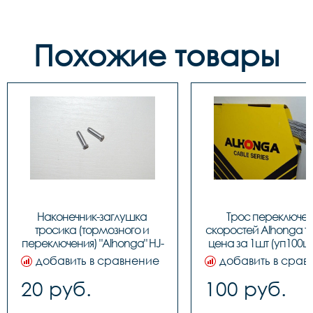
Похожие товары
Наконечник-заглушка 
Трос переключен
тросика (тормозного и 
скоростей Alhonga та
переключения) "Alhonga" HJ-
цена за 1шт (уп100шт.
D1001, код 3122641
40708
добавить в сравнение
добавить в срав
20 руб.
100 руб.