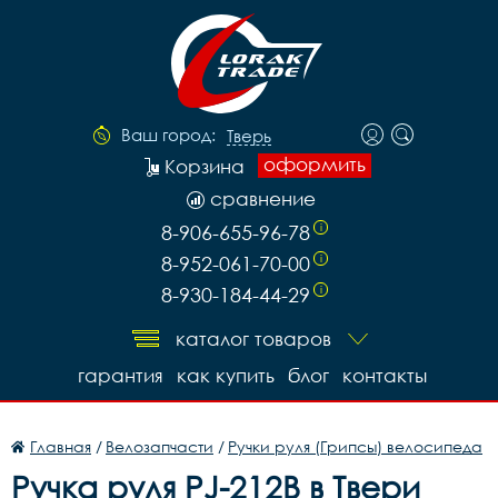
Ваш город:
Тверь
оформить
Корзина
сравнение
8-906-655-96-78
i
8-952-061-70-00
i
8-930-184-44-29
i
каталог товаров
гарантия
как купить
блог
контакты
Главная
/
Велозапчасти
/
Ручки руля (Грипсы) велосипеда
Ручка руля PJ-212B в Твери