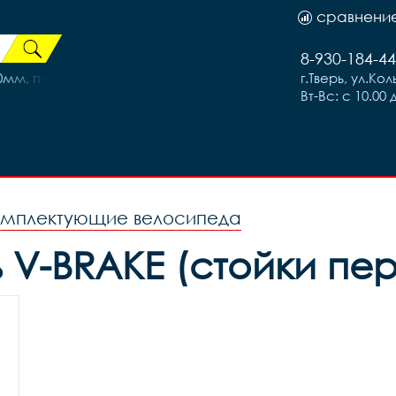
сравнени
8-930-184-44
0мм, посадка 31,8мм
г.Тверь, ул.Ко
Вт-Вс: с 10.00 
омплектующие велосипеда
 V-BRAKE (стойки пер