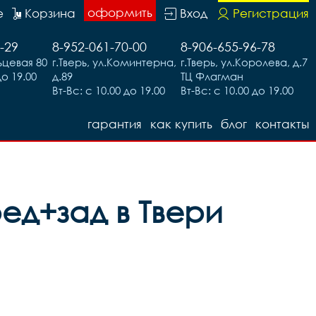
оформить
е
Корзина
Вход
Регистрация
-29
8-952-061-70-00
8-906-655-96-78
льцевая 80
г.Тверь, ул.Коминтерна,
г.Тверь, ул.Королева, д.7
до 19.00
д.89
ТЦ Флагман
Вт-Вс: с 10.00 до 19.00
Вт-Вс: с 10.00 до 19.00
гарантия
как купить
блог
контакты
ед+зад в Твери