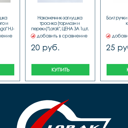
шка 
Наконечник-заглушка 
Болт ручки
о и 
тросика (тормозн и 
к
ga" HJ-
перекл)"Lorak", ЦЕНА ЗА 1шт. 
41
(100шт в бутылке)
нение
добавить в сравнение
добави
20 руб.
25 ру
КУПИТЬ