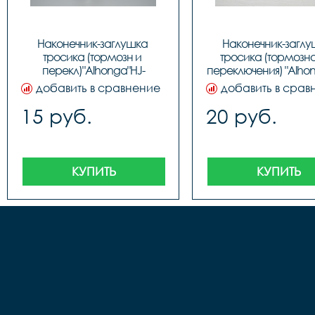
Наконечник-заглушка 
Наконечник-заглу
тросика (тормозн и 
тросика (тормозног
перекл)"Alhonga"HJ-
переключения) "Alhon
D1001,ЦЕНА ЗА 1шт., код 
D1001, код 31226
добавить в сравнение
добавить в срав
40706
15 руб.
20 руб.
КУПИТЬ
КУПИТЬ