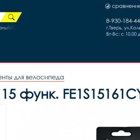
сравнени
8-930-184-44
ёрный/Синий
г.Тверь, ул.Ко
Вт-Вс: с 10.00 
нты для велосипеда
15 функ. FE1S15161C