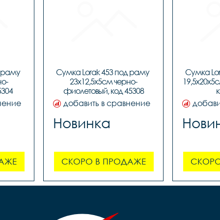
 раму 
Сумка Lorak 453 под раму 
Сумка Lor
но-
23х12,5х5см черно-
19,5х20х5с
5304
фиолетовый, код 45308
к
нение
добавить в сравнение
добави
Новинка
Нови
АЖЕ
СКОРО В ПРОДАЖЕ
СКОРО