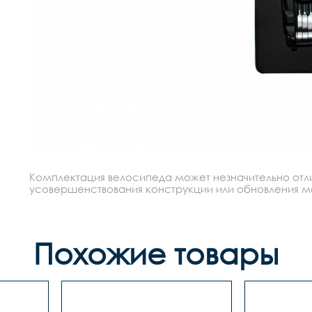
Комплектация велосипеда может незначительно отлич
усовершенствования конструкции или обновления моде
Похожие товары