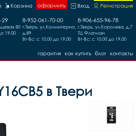
оформить
е
Корзина
Вход
Регистрация
-29
8-952-061-70-00
8-906-655-96-78
льцевая 80
г.Тверь, ул.Коминтерна,
г.Тверь, ул.Королева, д.7
до 19.00
д.89
ТЦ Флагман
Вт-Вс: с 10.00 до 19.00
Вт-Вс: с 10.00 до 19.00
гарантия
как купить
блог
контакты
Y16CB5 в Твери