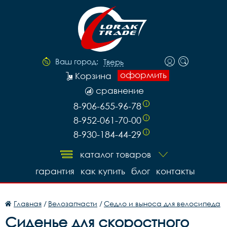
Ваш город:
Тверь
оформить
Корзина
сравнение
8-906-655-96-78
i
8-952-061-70-00
i
8-930-184-44-29
i
каталог товаров
гарантия
как купить
блог
контакты
Главная
/
Велозапчасти
/
Седло и выноса для велосипеда
Сиденье для скоростного