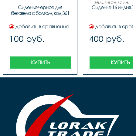
зел., черн./син., ч
красн.), NEW MO
Сиденье черное для 
Сиденье 16 индия 3
беговела с болтом, код 361
добавить в сравнение
добавить в срав
100 руб.
400 руб.
КУПИТЬ
КУПИТЬ