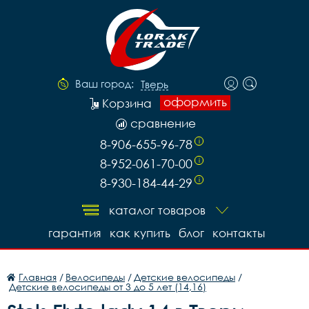
Ваш город:
Тверь
оформить
Корзина
сравнение
8-906-655-96-78
i
8-952-061-70-00
i
8-930-184-44-29
i
каталог товаров
гарантия
как купить
блог
контакты
Главная
/
Велосипеды
/
Детские велосипеды
/
Детские велосипеды от 3 до 5 лет (14,16)