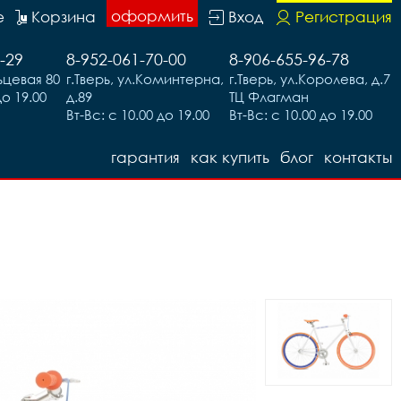
оформить
е
Корзина
Вход
Регистрация
-29
8-952-061-70-00
8-906-655-96-78
льцевая 80
г.Тверь, ул.Коминтерна,
г.Тверь, ул.Королева, д.7
до 19.00
д.89
ТЦ Флагман
Вт-Вс: с 10.00 до 19.00
Вт-Вс: с 10.00 до 19.00
гарантия
как купить
блог
контакты