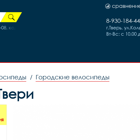
сравнени
8-930-184-44
08, код 40927
г.Тверь, ул.Ко
Вт-Вс: с 10.00 
осипеды
Городские велосипеды
/
 Твери
ия