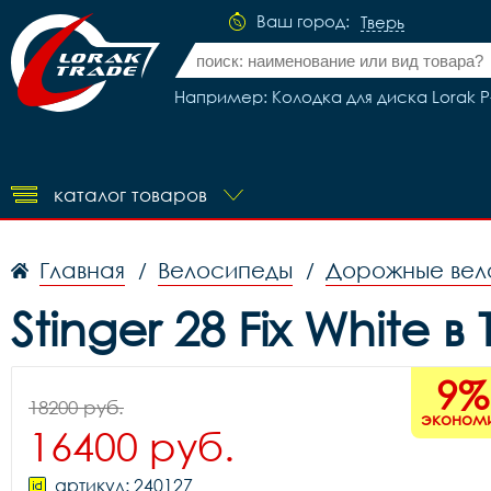
Ваш город:
Тверь
Например: Колодка для диска Lorak P-
каталог товаров
Главная
Велосипеды
Дорожные вел
/
/
Stinger 28 Fix White в
9%
18200 руб.
эконом
16400 руб.
артикул: 240127