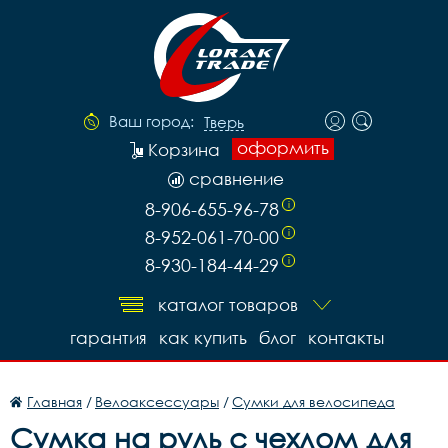
Ваш город:
Тверь
оформить
Корзина
сравнение
8-906-655-96-78
i
8-952-061-70-00
i
8-930-184-44-29
i
каталог товаров
гарантия
как купить
блог
контакты
Главная
/
Велоаксессуары
/
Сумки для велосипеда
Сумка на руль с чехлом для