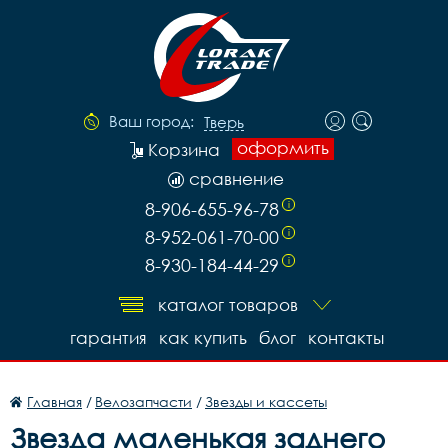
Ваш город:
Тверь
оформить
Корзина
сравнение
8-906-655-96-78
i
8-952-061-70-00
i
8-930-184-44-29
i
каталог товаров
гарантия
как купить
блог
контакты
Главная
/
Велозапчасти
/
Звезды и кассеты
Звезда маленькая заднего