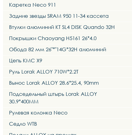
Каретка Neco 911
Задние звезды SRAM 950 11-34 кассета
Втулки алюминий KT SL4 DISK Quando 32H
Покрышки Chaoyang H5161 26*4.0
Обода 82 мм 26"*"14G*32H алюминий
Цепь КМС Х9
Руль Lorak ALLOY 710W*2.2T
Вынос Lorak ALLOY 28.6*25.4, 90mm
Подседельный штырь Lorak ALLOY
30.9*400MM
Рулевая колонка Neco
Седло WTB
Педали ALLOY на промах