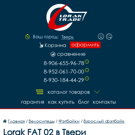
Ваш город:
Тверь
оформить
Корзина
сравнение
8-906-655-96-78
i
8-952-061-70-00
i
8-930-184-44-29
i
каталог товаров
гарантия
как купить
блог
контакты
Главная
/
Велосипеды
/
Фэтбайки
/
Взрослый фэтбайк
Lorak FAT 02 в Твери