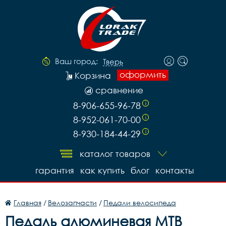
Ваш город:
Тверь
оформить
Корзина
сравнение
8-906-655-96-78
i
8-952-061-70-00
i
8-930-184-44-29
i
каталог товаров
гарантия
как купить
блог
контакты
Главная
/
Велозапчасти
/
Педали велосипеда
Педаль алюминевая МТВ