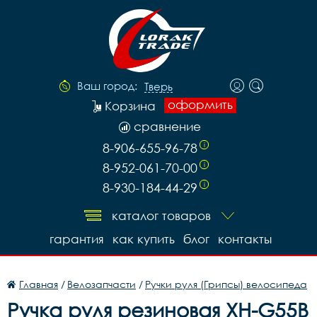
Ваш город:
Тверь
оформить
Корзина
сравнение
8-906-655-96-78
i
8-952-061-70-00
i
8-930-184-44-29
i
каталог товаров
гарантия
как купить
блог
контакты
Главная
/
Велозапчасти
/
Ручки руля (Грипсы) велосипеда
Ручка руля резиновая XH-G55B