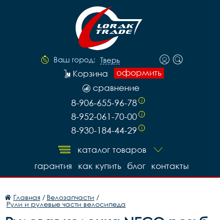
Ваш город:
Тверь
оформить
Корзина
сравнение
8-906-655-96-78
i
8-952-061-70-00
i
8-930-184-44-29
i
каталог товаров
гарантия
как купить
блог
контакты
Главная
/
Велозапчасти
/
Рули и рулевые части велосипеда