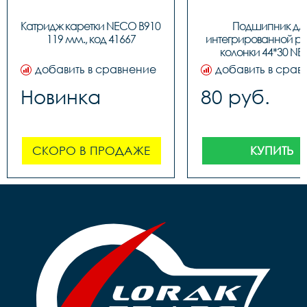
Катридж каретки NECO B910 
Подшипник для
119 мм., код 41667
интегрированной ру
колонки 44*30 NE
BBFHST11, код 91
добавить в сравнение
добавить в срав
Новинка
80 руб.
СКОРО В ПРОДАЖЕ
КУПИТЬ