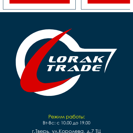
под гайку

под гайку

Трещотка/звёздочка/
Втулка задняя	- Сталь, 
кассета	- Звездочка, 
под гайку

18Т

Трещотка/звёздо
Обод	- Алюминий, 
кассета	- Звездочка, 
одинарный

18Т

Покрышки	- 14"х1,75

Тормоза	- Ножной

Крылья	- Есть

Обод	- Алюминий, 
Педали	- Пластик

одинарный

Вес	- 10.7 кг
Покрышки	- 14"х1,75

Крылья	- Есть

Педали	- Пластик

Вес	- 9.76 кг
Режим работы:
Вт-Вс: с 10.00 до 19.00
г.Тверь, ул.Королева, д.7 ТЦ