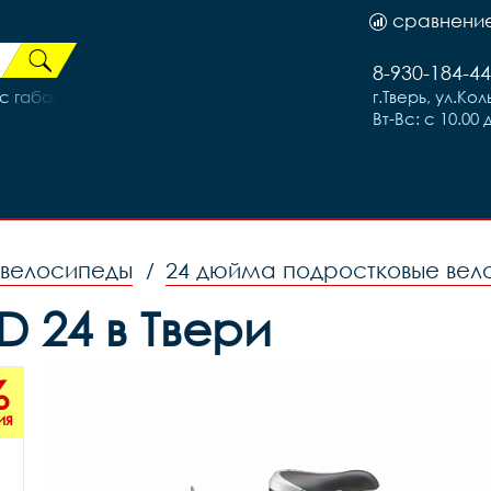
сравнени
8-930-184-44
 с габаритным огнем, код 468
г.Тверь, ул.Ко
Вт-Вс: с 10.00 
 велосипеды
24 дюйма подростковые вел
/
D 24 в Твери
%
ия