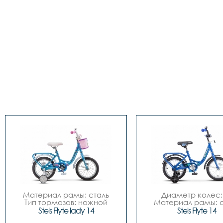
Материал рамы: сталь

Диаметр колес: 
Тип тормозов: ножной

Материал рамы: с
Диаметр колес: 14

Тип тормозов: нож
Stels Flyte lady 14
Stels Flyte 14
Количество скоростей	- 
Количество скоростей