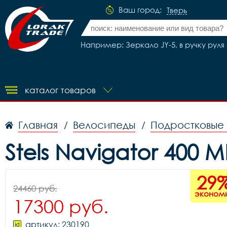
Ваш город:
Тверь
Например: Зеркало JY-5, в ручку руля
каталог товаров
Главная
Велосипеды
Подростковые
/
/
Stels Navigator 400 M
29
24460 руб.
эконом
17300 руб.
артикул: 230190