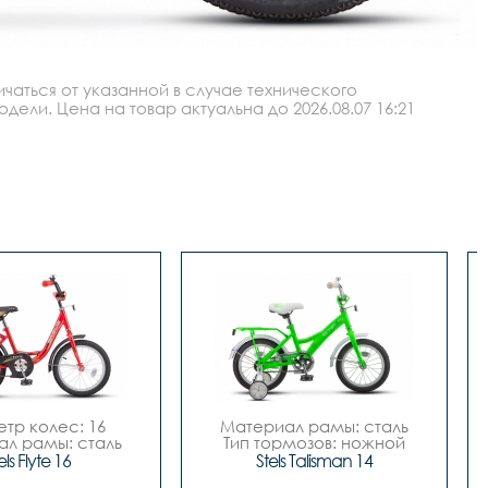
аться от указанной в случае технического
ли. Цена на товар актуальна до 2026.08.07 16:21
тр колес: 16

Материал рамы: сталь

л рамы: сталь

Тип тормозов: ножной

мозов: ножной

Диаметр колес: 14

els Flyte 16
Stels Talisman 14
о скоростей	- 
Количество скоростей	- 