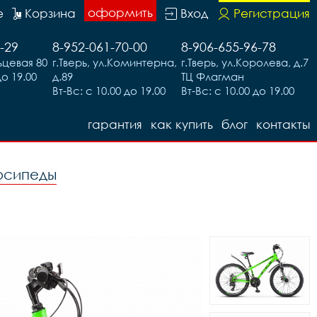
оформить
е
Корзина
Вход
Регистрация
-29
8-952-061-70-00
8-906-655-96-78
льцевая 80
г.Тверь, ул.Коминтерна,
г.Тверь, ул.Королева, д.7
до 19.00
д.89
ТЦ Флагман
Вт-Вс: с 10.00 до 19.00
Вт-Вс: с 10.00 до 19.00
гарантия
как купить
блог
контакты
осипеды