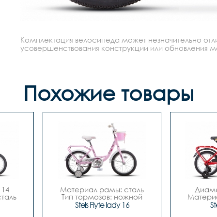
Комплектация велосипеда может незначительно отлич
усовершенствования конструкции или обновления моде
Похожие товары
14

Материал рамы: сталь

Диаме
таль

Тип тормозов: ножной

Материа
ной

Диаметр колес: 16

Тип тор
Stels Flyte lady 16
St
	- 
Количество скоростей	- 
Количеств